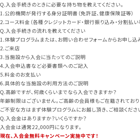
Q.
入会手続きのときに必要な持ち物を教えてください。
1.公的機関が発行する身分証明書（免許証、健康保険証等）
2.コース料金（各種クレジットカード・銀行振り込み・分割払い可・
Q.
入会手続きの流れを教えてください
1.
体験プログラム
または、
お問い合わせフォーム
からお申し込
2.ご来店
3.当施設から入会に当たってのご説明
4.入会申込書など必要書類へのご記入
5.料金のお支払い
6.具体的な当施設の利用方法のご説明
Q.
高齢ですが、何歳くらいまでなら入会できますか？
年齢制限はございません。ご高齢の会員様もご在籍されており
ご不安な方はまず
体験プログラム
にお越し頂き、ご相談くださ
Q.
入会金はありますか？いくらですか？
入会金は通常22,000円になります。
現在、入会金無料キャンペーン実施中です！