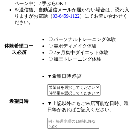
ペーン中） / 手ぶらOK！
※送信後、自動返信メールが届かない場合は、恐れ入
りますがお電話（
03-6459-1122
）にてお問い合わせく
ださい。
パーソナルトレーニング体験
体験希望コー
美ボディメイク体験
ス
必須
2ヶ月集中ダイエット体験
加圧トレーニング体験
▼希望日時
必須
希望日時
▼上記以外にもご来店可能な日時、曜
日等があればご記入ください。